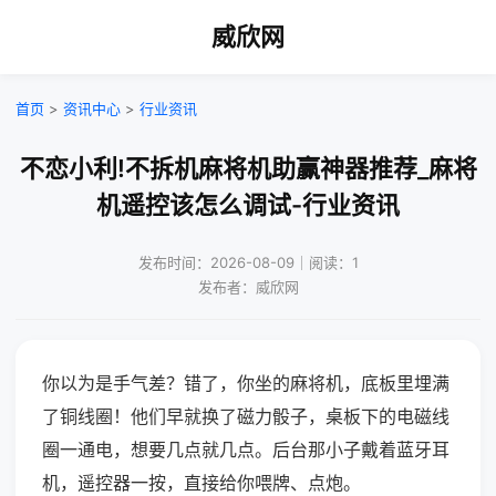
威欣网
首页
>
资讯中心
>
行业资讯
不恋小利!不拆机麻将机助赢神器推荐_麻将
机遥控该怎么调试-行业资讯
发布时间：2026-08-09｜阅读：1
发布者：威欣网
你以为是手气差？错了，你坐的麻将机，底板里埋满
了铜线圈！他们早就换了磁力骰子，桌板下的电磁线
圈一通电，想要几点就几点。后台那小子戴着蓝牙耳
机，遥控器一按，直接给你喂牌、点炮。