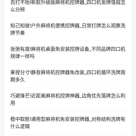
百打不殆!新款升级版麻将机控牌器_四口机发牌强弱怎
么分辨
知己知彼!户外麻将机便携控牌器_日常打牌怎么观察洗
牌节奏
张弛有度!麻将机桌面免安装控牌设备_不同品牌四口机
规律一样吗
拿捏分寸!静音麻将机控牌器免改装_四口机循环洗牌周
期多久
巧避锋芒!近距离麻将机控牌神器_边角优先落牌怎么利
用
稳中取胜!通用型麻将机免安装控牌器_对称结构洗牌有
什么逻辑