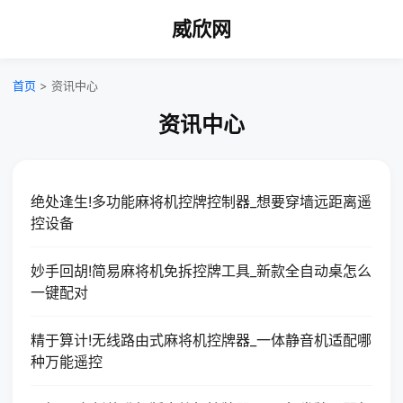
威欣网
首页
> 资讯中心
资讯中心
绝处逢生!多功能麻将机控牌控制器_想要穿墙远距离遥
控设备
妙手回胡!简易麻将机免拆控牌工具_新款全自动桌怎么
一键配对
精于算计!无线路由式麻将机控牌器_一体静音机适配哪
种万能遥控