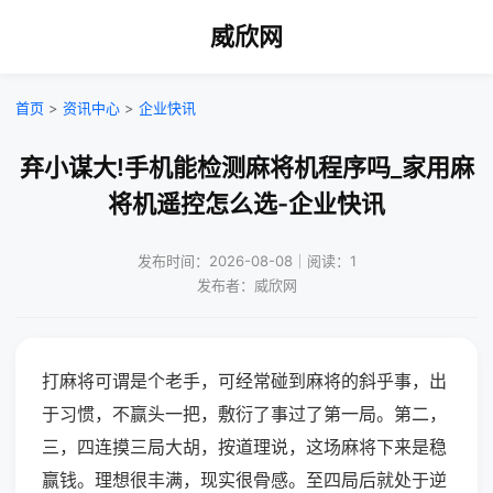
威欣网
首页
>
资讯中心
>
企业快讯
弃小谋大!手机能检测麻将机程序吗_家用麻
将机遥控怎么选-企业快讯
发布时间：2026-08-08｜阅读：1
发布者：威欣网
打麻将可谓是个老手，可经常碰到麻将的斜乎事，出
于习惯，不赢头一把，敷衍了事过了第一局。第二，
三，四连摸三局大胡，按道理说，这场麻将下来是稳
赢钱。理想很丰满，现实很骨感。至四局后就处于逆