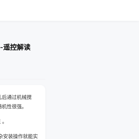
-遥控解读
乱后通过机械搅
随机性很强。
 。
杂安装操作就能实