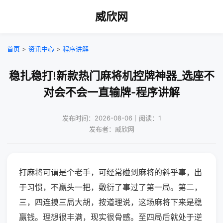
威欣网
首页
>
资讯中心
>
程序讲解
稳扎稳打!新款热门麻将机控牌神器_选座不
对会不会一直输牌-程序讲解
发布时间：2026-08-06｜阅读：1
发布者：威欣网
打麻将可谓是个老手，可经常碰到麻将的斜乎事，出
于习惯，不赢头一把，敷衍了事过了第一局。第二，
三，四连摸三局大胡，按道理说，这场麻将下来是稳
赢钱。理想很丰满，现实很骨感。至四局后就处于逆