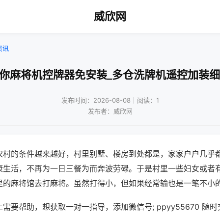
威欣网
资讯
迷你麻将机控牌器免安装_多仓洗牌机遥控加装细
发布时间：2026-08-08｜阅读：1
发布者：威欣网
农村的条件越来越好，村里别墅、楼房到处都是，家家户户几乎
康生活，不再为一日三餐为而奔波劳碌。于是村里一些妇女或者
里的麻将馆去打麻将。虽然打得小，但如果经常输也是一笔不小
需要帮助，想获取一对一指导，添加微信号; ppyy55670 随时