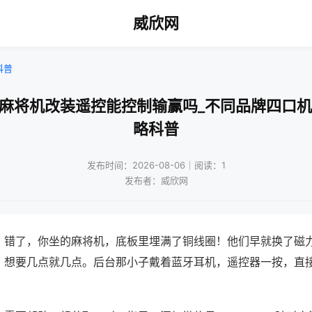
威欣网
科普
通麻将机改装遥控能控制输赢吗_不同品牌四口机
略科普
发布时间：2026-08-06｜阅读：1
发布者：威欣网
？错了，你坐的麻将机，底板里埋满了铜线圈！他们早就换了磁
，想要几点就几点。后台那小子戴着蓝牙耳机，遥控器一按，直