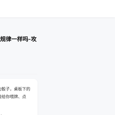
规律一样吗-攻
力骰子，桌板下的
接给你喂牌、点