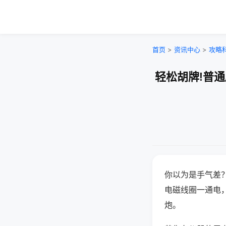
首页
>
资讯中心
>
攻略
轻松胡牌!普
你以为是手气差
电磁线圈一通电
炮。