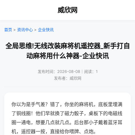
威欣网
首页
>
资讯中心
>
企业快讯
全局思维!无线改装麻将机遥控器_新手打自
动麻将用什么神器-企业快讯
发布时间：2026-08-08｜阅读：1
发布者：威欣网
你以为是手气差？错了，你坐的麻将机，底板里埋满
了铜线圈！他们早就换了磁力骰子，桌板下的电磁线
圈一通电，想要几点就几点。后台那小子戴着蓝牙耳
机，遥控器一按，直接给你喂牌、点炮。