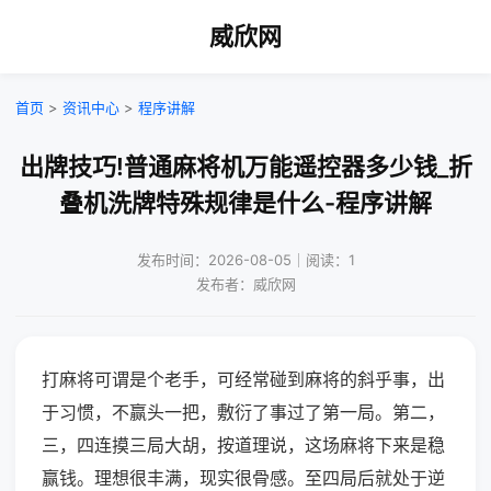
威欣网
首页
>
资讯中心
>
程序讲解
出牌技巧!普通麻将机万能遥控器多少钱_折
叠机洗牌特殊规律是什么-程序讲解
发布时间：2026-08-05｜阅读：1
发布者：威欣网
打麻将可谓是个老手，可经常碰到麻将的斜乎事，出
于习惯，不赢头一把，敷衍了事过了第一局。第二，
三，四连摸三局大胡，按道理说，这场麻将下来是稳
赢钱。理想很丰满，现实很骨感。至四局后就处于逆