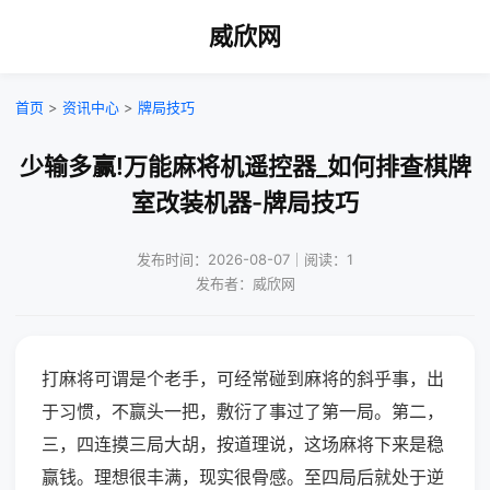
威欣网
首页
>
资讯中心
>
牌局技巧
少输多赢!万能麻将机遥控器_如何排查棋牌
室改装机器-牌局技巧
发布时间：2026-08-07｜阅读：1
发布者：威欣网
打麻将可谓是个老手，可经常碰到麻将的斜乎事，出
于习惯，不赢头一把，敷衍了事过了第一局。第二，
三，四连摸三局大胡，按道理说，这场麻将下来是稳
赢钱。理想很丰满，现实很骨感。至四局后就处于逆