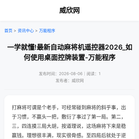
威欣网
首页
>
资讯中心
>
万能程序
一学就懂!最新自动麻将机遥控器2026_如
何使用桌面控牌装置-万能程序
发布时间：2026-08-06｜阅读：1
发布者：威欣网
打麻将可谓是个老手，可经常碰到麻将的斜乎事，出
于习惯，不赢头一把，敷衍了事过了第一局。第二，
三，四连摸三局大胡，按道理说，这场麻将下来是稳
赢钱。理想很丰满，现实很骨感。至四局后就处于逆