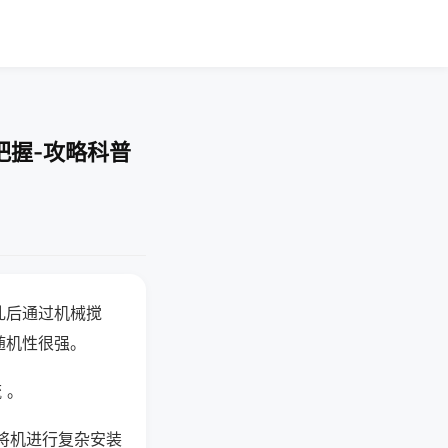
把握-攻略科普
乱后通过机械搅
随机性很强。
 。
将机进行复杂安装