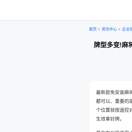
首页
>
资讯中心
>
企业
牌型多变!麻
最新款免安装麻
都可以、重要的是
个位置就按遥控
生效拿好牌。