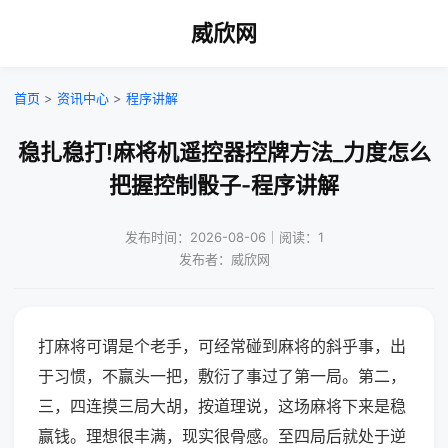
威欣网
首页
>
资讯中心
>
程序讲解
稳扎稳打!麻将机遥控器控牌方法_力度怎么
把握控制骰子-程序讲解
发布时间：2026-08-06｜阅读：1
发布者：威欣网
打麻将可谓是个老手，可经常碰到麻将的斜乎事，出
于习惯，不赢头一把，敷衍了事过了第一局。第二，
三，四连摸三局大胡，按道理说，这场麻将下来是稳
赢钱。理想很丰满，现实很骨感。至四局后就处于逆