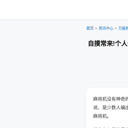
首页
>
资讯中心
>
万能
自摸常来!个
麻将机没有神奇的
说、是少数人编
麻将机。