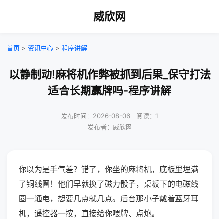
威欣网
首页
>
资讯中心
>
程序讲解
以静制动!麻将机作弊被抓到后果_保守打法
适合长期赢牌吗-程序讲解
发布时间：2026-08-06｜阅读：1
发布者：威欣网
你以为是手气差？错了，你坐的麻将机，底板里埋满
了铜线圈！他们早就换了磁力骰子，桌板下的电磁线
圈一通电，想要几点就几点。后台那小子戴着蓝牙耳
机，遥控器一按，直接给你喂牌、点炮。