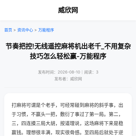
威欣网
首页
>
资讯中心
>
万能程序
节奏把控!无线遥控麻将机出老千_不用复杂
技巧怎么轻松赢-万能程序
发布时间：2026-08-10｜阅读：3
发布者：威欣网
打麻将可谓是个老手，可经常碰到麻将的斜乎事，出
于习惯，不赢头一把，敷衍了事过了第一局。第二，
三，四连摸三局大胡，按道理说，这场麻将下来是稳
赢钱。理想很丰满，现实很骨感。至四局后就处于逆