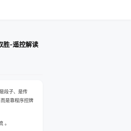
取胜-遥控解读
半是段子、是传
，而是靠程序控牌
流 。