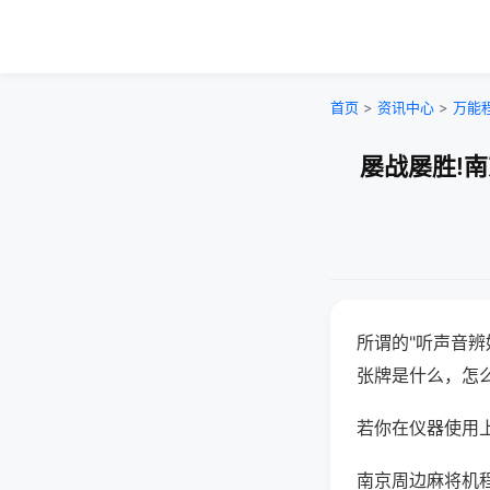
首页
>
资讯中心
>
万能
屡战屡胜!
所谓的"听声音辨
张牌是什么，怎
若你在仪器使用上
南京周边麻将机