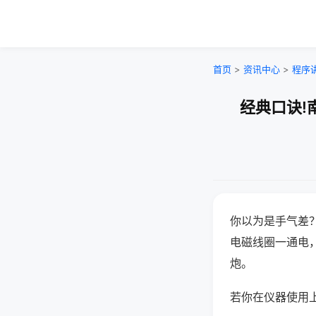
首页
>
资讯中心
>
程序
经典口诀!
你以为是手气差
电磁线圈一通电
炮。
若你在仪器使用上