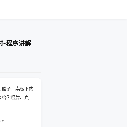
对-程序讲解
力骰子，桌板下的
接给你喂牌、点
 。