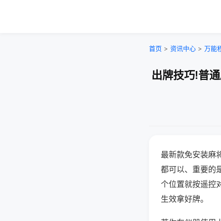
首页
>
资讯中心
>
万能
出牌技巧!普
最新款免安装麻
都可以、重要的是
个位置就按遥控
生效拿好牌。