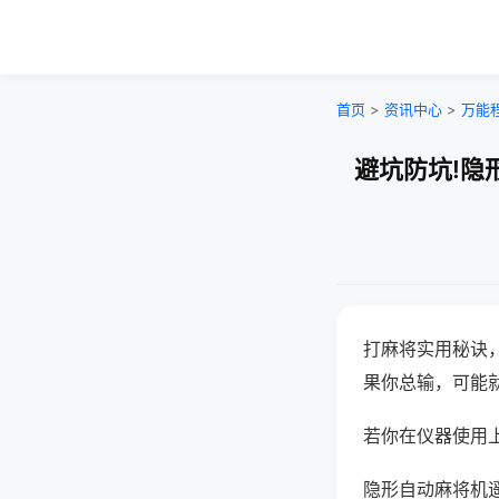
首页
>
资讯中心
>
万能
避坑防坑!隐
打麻将实用秘诀
果你总输，可能
若你在仪器使用上
隐形自动麻将机